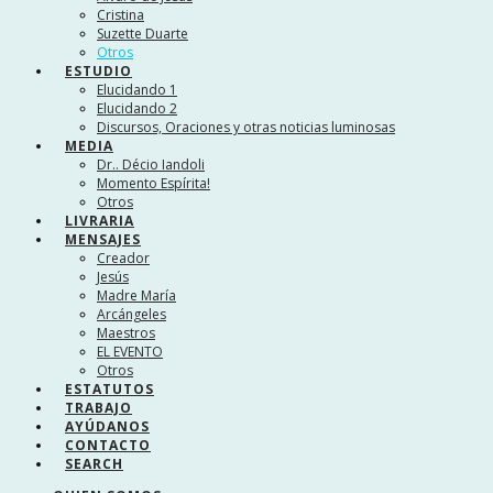
Cristina
Suzette Duarte
Otros
ESTUDIO
Elucidando 1
Elucidando 2
Discursos, Oraciones y otras noticias luminosas
MEDIA
Dr.. Décio Iandoli
Momento Espírita!
Otros
LIVRARIA
MENSAJES
Creador
Jesús
Madre María
Arcángeles
Maestros
EL EVENTO
Otros
ESTATUTOS
TRABAJO
AYÚDANOS
CONTACTO
SEARCH