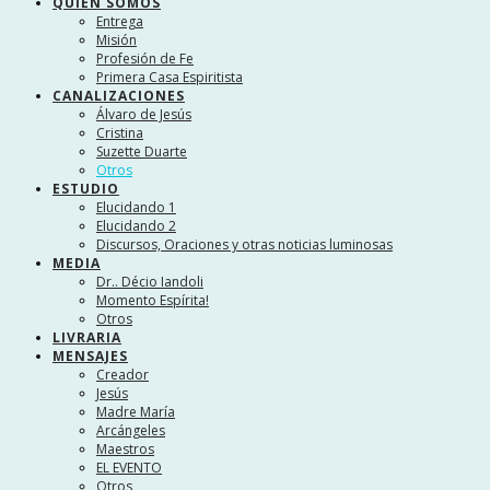
QUIEN SOMOS
Entrega
Misión
Profesión de Fe
Primera Casa Espiritista
CANALIZACIONES
Álvaro de Jesús
Cristina
Suzette Duarte
Otros
ESTUDIO
Elucidando 1
Elucidando 2
Discursos, Oraciones y otras noticias luminosas
MEDIA
Dr.. Décio Iandoli
Momento Espírita!
Otros
LIVRARIA
MENSAJES
Creador
Jesús
Madre María
Arcángeles
Maestros
EL EVENTO
Otros