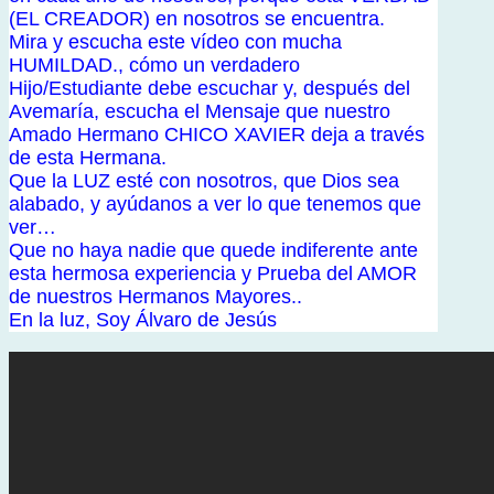
(EL CREADOR) en nosotros se encuentra.
Mira y escucha este vídeo con mucha
HUMILDAD., cómo un verdadero
Hijo/Estudiante debe escuchar y, después del
Avemaría, escucha el Mensaje que nuestro
Amado Hermano CHICO XAVIER deja a través
de esta Hermana.
Que la LUZ esté con nosotros, que Dios sea
alabado, y ayúdanos a ver lo que tenemos que
ver…
Que no haya nadie que quede indiferente ante
esta hermosa experiencia y Prueba del AMOR
de nuestros Hermanos Mayores..
En la luz, Soy Álvaro de Jesús