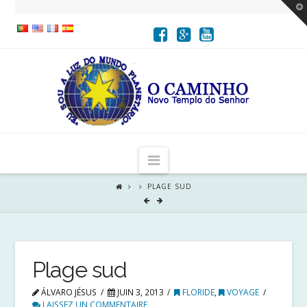
T
t
W
Navigation
PLAGE SUD
Plage sud
ÁLVARO JÉSUS
JUIN 3, 2013
FLORIDE
,
VOYAGE
LAISSEZ UN COMMENTAIRE