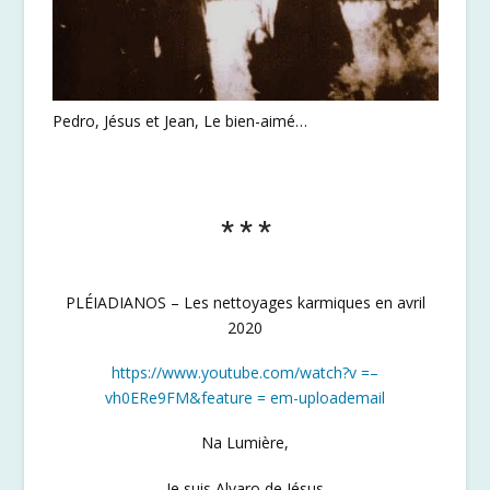
Pedro, Jésus et Jean, Le bien-aimé…
***
PLÉIADIANOS – Les nettoyages karmiques en avril
2020
https://www.youtube.com/watch?v =–
vh0ERe9FM&feature = em-uploademail
Na Lumière,
Je suis Alvaro de Jésus