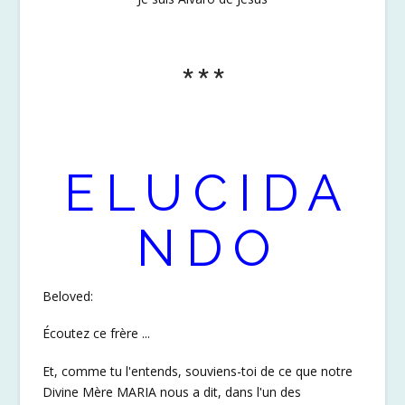
***
E L U C I D A
N D O
Beloved:
Écoutez ce frère ...
Et, comme tu l'entends, souviens-toi de ce que notre
Divine Mère MARIA nous a dit, dans l'un des