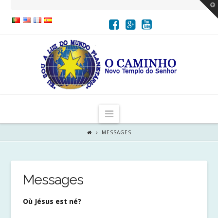
T
t
W
Navigation
MESSAGES
Messages
Où Jésus est né?