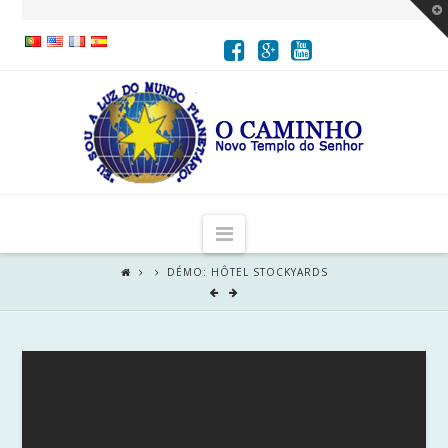
T
t
W
Navigation
DÉMO: HÔTEL STOCKYARDS