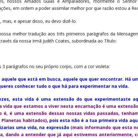
s, nossos Amados Guias e Amparadores, mormente o Senhor J
uações, em ordem a poder assimilar melhor por que razão estou a Re
, mas, e apesar disso, eu devo dizê-lo.
 nossa melhor tradução aos três primeiros parágrafos da Mensag
ravés da nossa Irmã Judith Coates, subordinada ao Título:
 parágrafos no seu próprio corpo, com a cor violeta:
io, aquele que está em busca, aquele que quer encontrar. Há
 queres conhecer tudo o que há para experimentar na vida.
zes, esta vida é uma extensão do que experimentaste aqu
a vida que estamos a viver nesta encarnação é uma extensão,
o é, é uma extensão dessas nossas vidas passadas, tenham 
s Planetas habitados)
, pois esta não é a tua primeira vida aq
izarias uma vida, na expressão
(mais informando que esta no
ra, dando a entender que já aqui estivemos anteriormente,