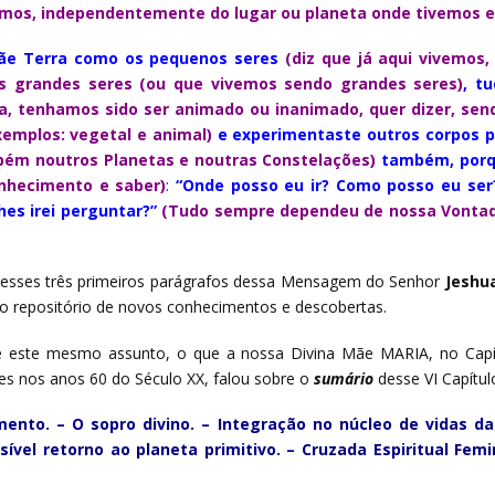
temos, independentemente do lugar ou planeta onde tivemos es
ãe Terra como os pequenos seres
(diz que já aqui vivemos
s grandes seres
(ou que vivemos sendo grandes seres)
, t
ja, tenhamos sido ser animado ou inanimado, quer dizer, se
xemplos: vegetal e animal)
e experimentaste outros corpos p
ém noutros Planetas e noutras Constelações)
também, porq
nhecimento e saber)
:
“Onde posso eu ir? Como posso eu se
lhes irei perguntar?”
(Tudo sempre dependeu de nossa Vontad
 esses três primeiros parágrafos dessa Mensagem do Senhor
Jeshu
 repositório de novos conhecimentos e descobertas.
re este mesmo assunto, o que a nossa Divina Mãe MARIA, no Capí
es nos anos 60 do Século XX, falou sobre o
sumário
desse VI Capítul
mento. – O sopro divino. – Integração no núcleo de vidas d
ssível retorno ao planeta primitivo. – Cruzada Espiritual Fem