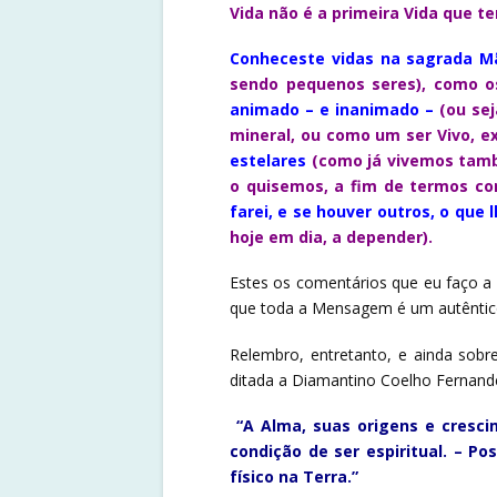
Vida não é a primeira Vida que 
Conheceste vidas na sagrada M
sendo pequenos seres)
,
como o
animado – e inanimado –
(ou se
mineral, ou como um ser Vivo, e
estelares
(como já vivemos tamb
o quisemos, a fim de termos co
farei, e se houver outros, o que 
hoje em dia, a depender).
Estes os comentários que eu faço a
que toda a Mensagem é um autêntico
Relembro, entretanto, e ainda sob
ditada a Diamantino Coelho Fernand
“A Alma, suas origens e cresci
condição de ser espiritual. – Po
físico na Terra.”