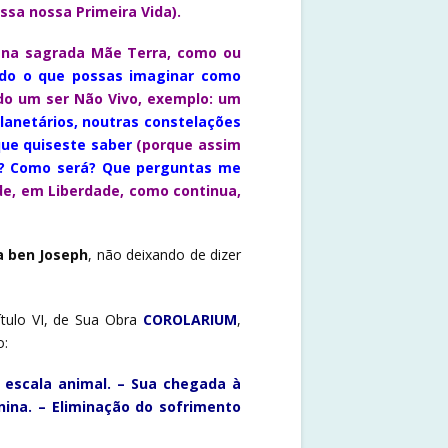
sa nossa Primeira Vida).
, na sagrada Mãe Terra, como ou
udo o que possas imaginar como
ndo um ser Não Vivo, exemplo: um
lanetários, noutras constelações
ue quiseste saber
(porque assim
r? Como será? Que perguntas me
e, em Liberdade, como continua,
a ben Joseph
, não deixando de dizer
tulo VI, de Sua Obra
COROLARIUM
,
o:
a escala animal. – Sua chegada à
inina. – Eliminação do sofrimento